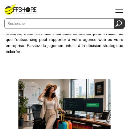
OUTSOURCING
OUTSOURCING
Le vrai débat n'est pas le prix, mais la
valeur créée
. Dans cette
rubrique, bénéficiez des méthodes concrètes pour évaluer ce
que l'outsourcing peut rapporter à votre agence web ou votre
entreprise. Passez du jugement intuitif à la décision stratégique
éclairée.
12/05/2026